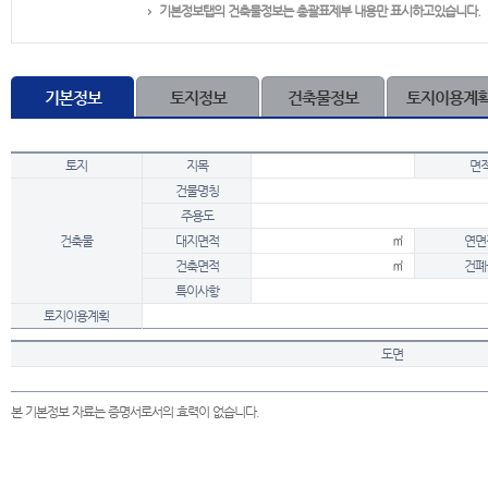
기본정보탭의 건축물정보는 총괄표제부 내용만 표시하고있습니다.
기본정보
토지정보
건축물정보
토지이용계
토지
지목
면
건물명칭
주용도
건축물
대지면적
㎡
연면
건축면적
㎡
건폐
특이사항
토지이용계획
도면
본 기본정보 자료는 증명서로서의 효력이 없습니다.