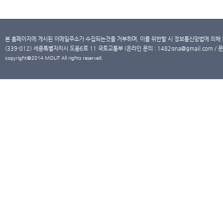
본 홈페이지에 게시된 이메일주소가 수집되는것을 거부하며, 이를 위반할 시 정보통신망법에 의해
(339-012) 세종특별자치시 도움6로 11 국토교통부 (온라인 문의 : 1482qna@gmail.com / 문
copyright@2014 MOLIT All rights reserved.