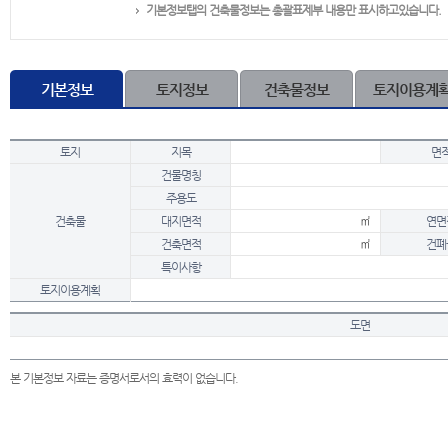
기본정보탭의 건축물정보는 총괄표제부 내용만 표시하고있습니다.
기본정보
토지정보
건축물정보
토지이용계
토지
지목
면
건물명칭
주용도
건축물
대지면적
㎡
연면
건축면적
㎡
건폐
특이사항
토지이용계획
도면
본 기본정보 자료는 증명서로서의 효력이 없습니다.