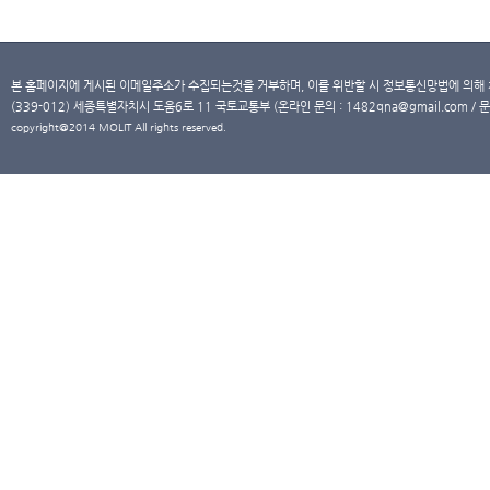
본 홈페이지에 게시된 이메일주소가 수집되는것을 거부하며, 이를 위반할 시 정보통신망법에 의해
(339-012) 세종특별자치시 도움6로 11 국토교통부 (온라인 문의 : 1482qna@gmail.com / 문
copyright@2014 MOLIT All rights reserved.