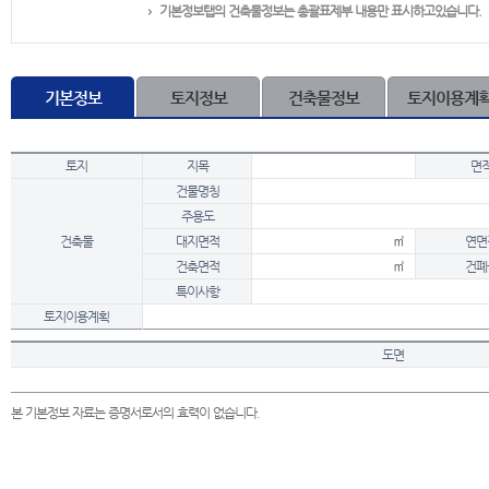
기본정보탭의 건축물정보는 총괄표제부 내용만 표시하고있습니다.
기본정보
토지정보
건축물정보
토지이용계
토지
지목
면
건물명칭
주용도
건축물
대지면적
㎡
연면
건축면적
㎡
건폐
특이사항
토지이용계획
도면
본 기본정보 자료는 증명서로서의 효력이 없습니다.