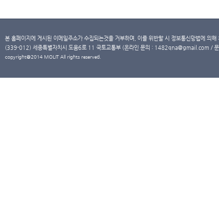
본 홈페이지에 게시된 이메일주소가 수집되는것을 거부하며, 이를 위반할 시 정보통신망법에 의해
(339-012) 세종특별자치시 도움6로 11 국토교통부 (온라인 문의 : 1482qna@gmail.com / 문
copyright@2014 MOLIT All rights reserved.