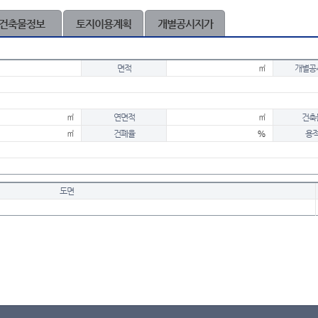
건축물정보
토지이용계획
개별공시지가
면적
㎡
개별공
㎡
연면적
㎡
건축
㎡
건폐율
%
용
도면