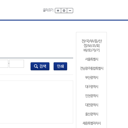
글자크기
전/국/부/동/산
정/보/조/회
바/로/가/기
서울특별시
-
전남광주통합특별시
부산광역시
대구광역시
인천광역시
대전광역시
울산광역시
세종특별자치시