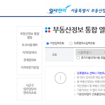
부동산정보 통합 
부동산정보 통합
열람
지번입력조회
도로명주소입력조회
토지이용계획
지적(임야)도
조회
토지이용규제사항 포
경계점좌표
지적측량기준점
도로명주소 선택시 지번주
한 번의 검색으로 해당 필
본 부동산정보는 부동산관
시군구
재산권행사 등 부동산 관련
업무담당자
기본개요는 각 탭의 요약 
연락처조회
기본정보탭의 건축물정보는