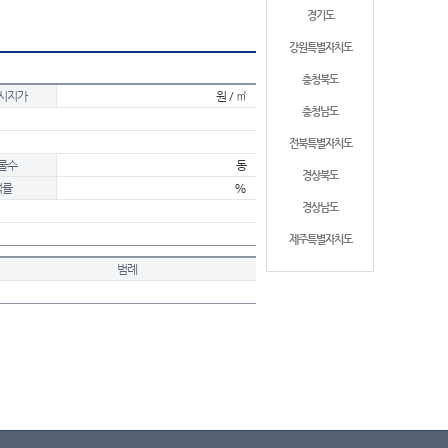
경기도
강원특별자치도
충청북도
시지가
원 / ㎡
충청남도
전북특별자치도
물수
동
경상북도
적률
%
경상남도
제주특별자치도
범례