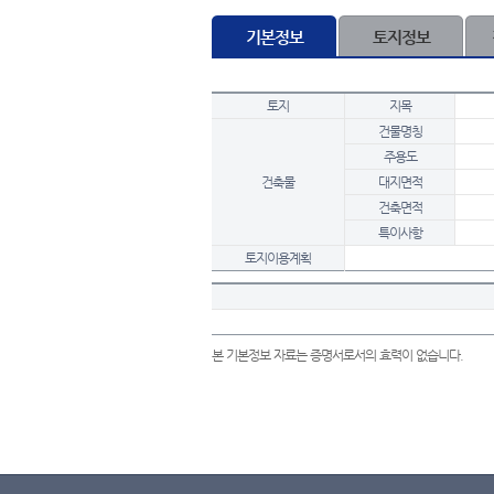
기본정보
토지정보
토지
지목
건물명칭
주용도
건축물
대지면적
건축면적
특이사항
토지이용계획
본 기본정보 자료는 증명서로서의 효력이 없습니다.