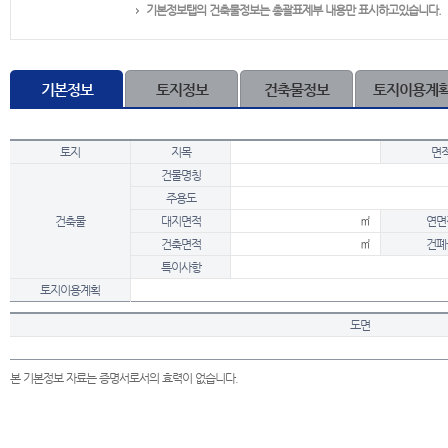
기본정보탭의 건축물정보는 총괄표제부 내용만 표시하고있습니다.
기본정보
토지정보
건축물정보
토지이용계
토지
지목
면
건물명칭
주용도
건축물
대지면적
㎡
연면
건축면적
㎡
건폐
특이사항
토지이용계획
도면
본 기본정보 자료는 증명서로서의 효력이 없습니다.