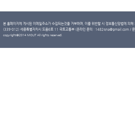
본 홈페이지에 게시된 이메일주소가 수집되는것을 거부하며, 이를 위반할 시 정보통신망법에 의해
(339-012) 세종특별자치시 도움6로 11 국토교통부 (온라인 문의 : 1482qna@gmail.com / 문
copyright@2014 MOLIT All rights reserved.