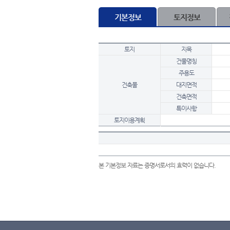
기본정보
토지정보
토지
지목
건물명칭
주용도
건축물
대지면적
건축면적
특이사항
토지이용계획
본 기본정보 자료는 증명서로서의 효력이 없습니다.