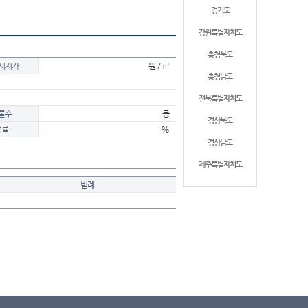
경기도
강원특별자치도
충청북도
시지가
원 / ㎡
충청남도
전북특별자치도
물수
동
경상북도
적률
%
경상남도
제주특별자치도
범례