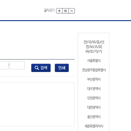
글자크기
전/국/부/동/산
정/보/조/회
바/로/가/기
서울특별시
-
전남광주통합특별시
부산광역시
대구광역시
인천광역시
대전광역시
울산광역시
세종특별자치시