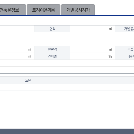
건축물정보
토지이용계획
개별공시지가
면적
㎡
개별공
㎡
연면적
㎡
건축
㎡
건폐율
%
용
도면