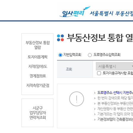
부동산정보 통합 
부동산정보 통합
열람
지번입력조회
도로명주소입력조회
토지이용계획
지적(임야)도
조회
토지이용규제사항 포
경계점좌표
지적측량기준점
도로명주소 선택시 지번주
한 번의 검색으로 해당 필
본 부동산정보는 부동산관
시군구
재산권행사 등 부동산 관련
업무담당자
기본개요는 각 탭의 요약 
연락처조회
기본정보탭의 건축물정보는