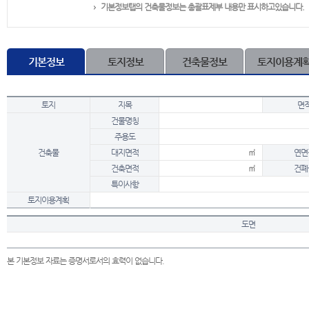
기본정보탭의 건축물정보는 총괄표제부 내용만 표시하고있습니다.
기본정보
토지정보
건축물정보
토지이용계
토지
지목
면
건물명칭
주용도
건축물
대지면적
㎡
연면
건축면적
㎡
건폐
특이사항
토지이용계획
도면
본 기본정보 자료는 증명서로서의 효력이 없습니다.