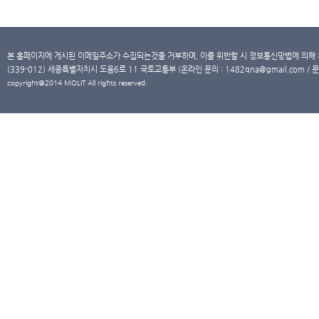
본 홈페이지에 게시된 이메일주소가 수집되는것을 거부하며, 이를 위반할 시 정보통신망법에 의해
(339-012) 세종특별자치시 도움6로 11 국토교통부 (온라인 문의 : 1482qna@gmail.com / 문
copyright@2014 MOLIT All rights reserved.