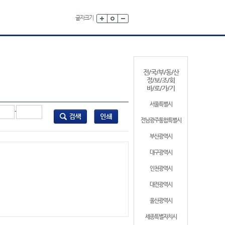
글자크기
전/국/부/동/산
정/보/조/회
바/로/가/기
서울특별시
-
전남광주통합특별시
부산광역시
대구광역시
인천광역시
대전광역시
울산광역시
세종특별자치시