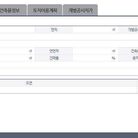
건축물정보
토지이용계획
개별공시지가
면적
㎡
개별공
㎡
연면적
㎡
건축
㎡
건폐율
%
용
도면