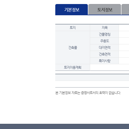
기본정보
토지정보
토지
지목
건물명칭
주용도
건축물
대지면적
건축면적
특이사항
토지이용계획
본 기본정보 자료는 증명서로서의 효력이 없습니다.