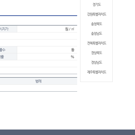
경기도
강원특별자치도
충청북도
시지가
원 / ㎡
충청남도
전북특별자치도
물수
동
경상북도
적률
%
경상남도
제주특별자치도
범례