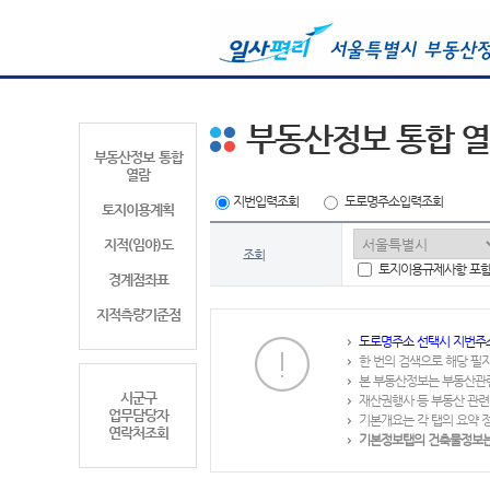
부동산정보 통합 
부동산정보 통합
열람
지번입력조회
도로명주소입력조회
토지이용계획
지적(임야)도
조회
토지이용규제사항 포
경계점좌표
지적측량기준점
도로명주소 선택시 지번주
한 번의 검색으로 해당 필
본 부동산정보는 부동산관
시군구
재산권행사 등 부동산 관련
업무담당자
기본개요는 각 탭의 요약 
연락처조회
기본정보탭의 건축물정보는