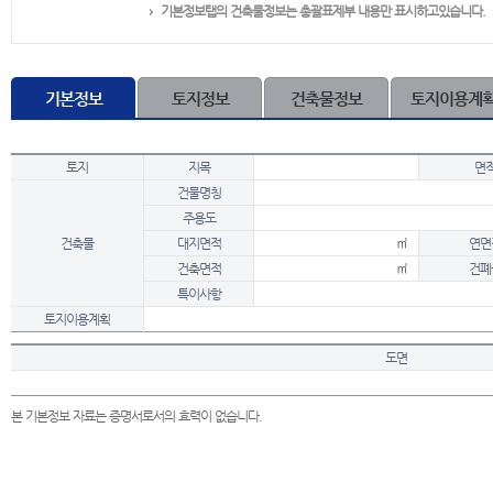
기본정보탭의 건축물정보는 총괄표제부 내용만 표시하고있습니다.
기본정보
토지정보
건축물정보
토지이용계
토지
지목
면
건물명칭
주용도
건축물
대지면적
㎡
연면
건축면적
㎡
건폐
특이사항
토지이용계획
도면
본 기본정보 자료는 증명서로서의 효력이 없습니다.