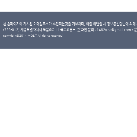
본 홈페이지에 게시된 이메일주소가 수집되는것을 거부하며, 이를 위반할 시 정보통신망법에 의해
(339-012) 세종특별자치시 도움6로 11 국토교통부 (온라인 문의 : 1482qna@gmail.com / 문
copyright@2014 MOLIT All rights reserved.