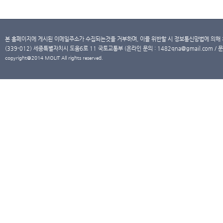
본 홈페이지에 게시된 이메일주소가 수집되는것을 거부하며, 이를 위반할 시 정보통신망법에 의해
(339-012) 세종특별자치시 도움6로 11 국토교통부 (온라인 문의 : 1482qna@gmail.com / 문
copyright@2014 MOLIT All rights reserved.