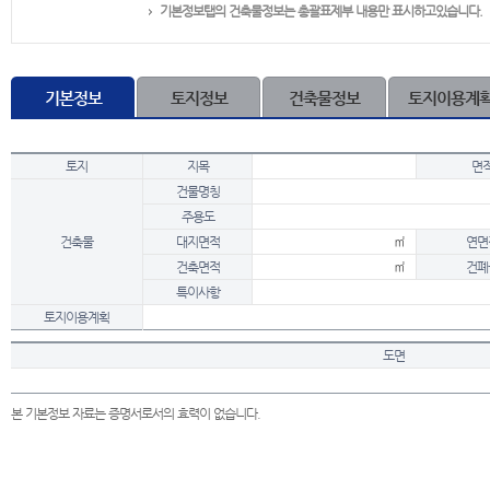
기본정보탭의 건축물정보는 총괄표제부 내용만 표시하고있습니다.
기본정보
토지정보
건축물정보
토지이용계
토지
지목
면
건물명칭
주용도
건축물
대지면적
㎡
연면
건축면적
㎡
건폐
특이사항
토지이용계획
도면
본 기본정보 자료는 증명서로서의 효력이 없습니다.