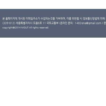
본 홈페이지에 게시된 이메일주소가 수집되는것을 거부하며, 이를 위반할 시 정보통신망법에 의해
(339-012) 세종특별자치시 도움6로 11 국토교통부 (온라인 문의 : 1482qna@gmail.com / 문
copyright@2014 MOLIT All rights reserved.