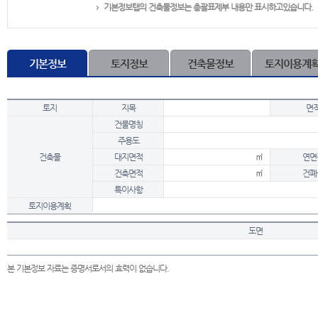
기본정보탭의 건축물정보는 총괄표제부 내용만 표시하고있습니다.
기본정보
토지정보
건축물정보
토지이용계
토지
지목
면
건물명칭
주용도
건축물
대지면적
㎡
연면
건축면적
㎡
건폐
특이사항
토지이용계획
도면
본 기본정보 자료는 증명서로서의 효력이 없습니다.