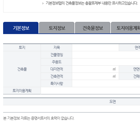
기본정보탭의 건축물정보는 총괄표제부 내용만 표시하고있습니다.
기본정보
토지정보
건축물정보
토지이용계
토지
지목
면
건물명칭
주용도
건축물
대지면적
㎡
연면
건축면적
㎡
건폐
특이사항
토지이용계획
도면
본 기본정보 자료는 증명서로서의 효력이 없습니다.