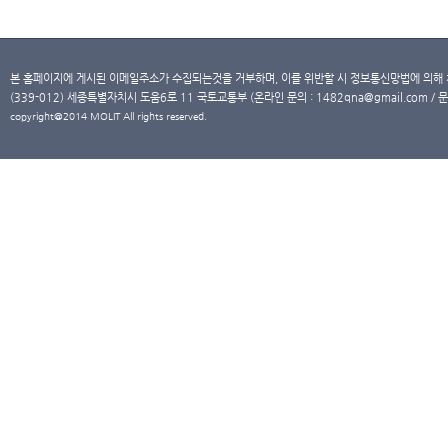
본 홈페이지에 게시된 이메일주소가 수집되는것을 거부하며, 이를 위반할 시 정보통신망법에 의해
(339-012) 세종특별자치시 도움6로 11 국토교통부 (온라인 문의 : 1482qna@gmail.com / 문
copyright@2014 MOLIT All rights reserved.