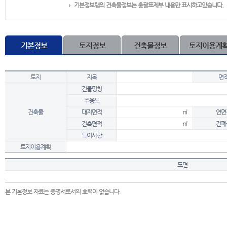
기본정보탭의 건축물정보는 총괄표제부 내용만 표시하고있습니다.
기본정보
토지정보
건축물정보
토지이용계
토지
지목
면
건물명칭
주용도
건축물
대지면적
㎡
연면
건축면적
㎡
건폐
특이사항
토지이용계획
도면
본 기본정보 자료는 증명서로서의 효력이 없습니다.