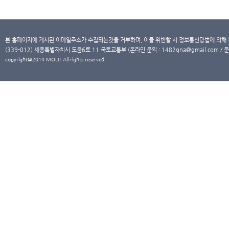
본 홈페이지에 게시된 이메일주소가 수집되는것을 거부하며, 이를 위반할 시 정보통신망법에 의해
(339-012) 세종특별자치시 도움6로 11 국토교통부 (온라인 문의 : 1482qna@gmail.com / 문
copyright@2014 MOLIT All rights reserved.