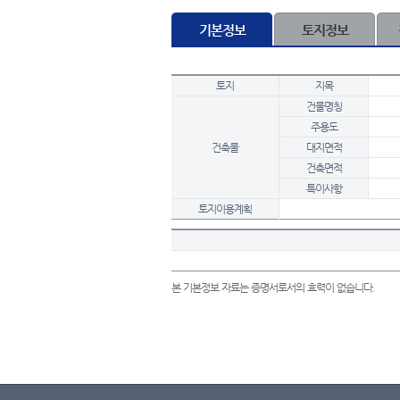
기본정보
토지정보
토지
지목
건물명칭
주용도
건축물
대지면적
건축면적
특이사항
토지이용계획
본 기본정보 자료는 증명서로서의 효력이 없습니다.