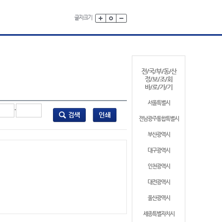
글자크기
전/국/부/동/산
정/보/조/회
바/로/가/기
서울특별시
-
전남광주통합특별시
부산광역시
대구광역시
인천광역시
대전광역시
울산광역시
세종특별자치시