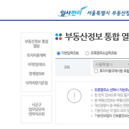
부동산정보 통합 
부동산정보 통합
열람
지번입력조회
도로명주소입력조회
토지이용계획
지적(임야)도
조회
토지이용규제사항 포
경계점좌표
지적측량기준점
도로명주소 선택시 지번주
한 번의 검색으로 해당 필
본 부동산정보는 부동산관
시군구
재산권행사 등 부동산 관련
업무담당자
기본개요는 각 탭의 요약 
연락처조회
기본정보탭의 건축물정보는