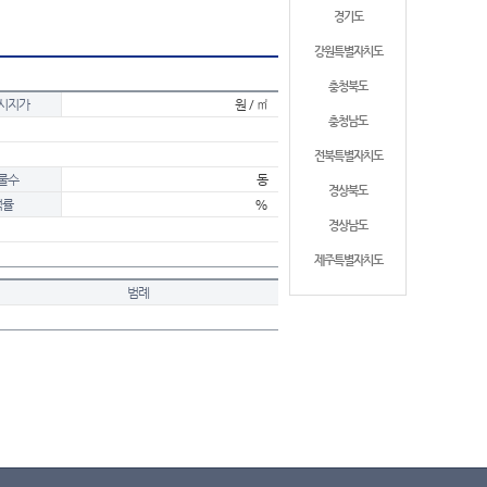
경기도
강원특별자치도
충청북도
시지가
원 / ㎡
충청남도
전북특별자치도
물수
동
경상북도
적률
%
경상남도
제주특별자치도
범례