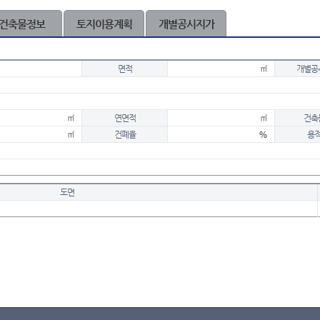
건축물정보
토지이용계획
개별공시지가
면적
㎡
개별공
㎡
연면적
㎡
건축
㎡
건폐율
%
용
도면