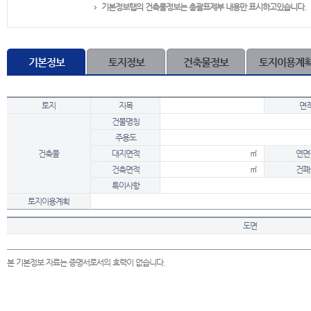
기본정보탭의 건축물정보는 총괄표제부 내용만 표시하고있습니다.
기본정보
토지정보
건축물정보
토지이용계
토지
지목
면
건물명칭
주용도
건축물
대지면적
㎡
연면
건축면적
㎡
건폐
특이사항
토지이용계획
도면
본 기본정보 자료는 증명서로서의 효력이 없습니다.