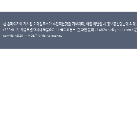
본 홈페이지에 게시된 이메일주소가 수집되는것을 거부하며, 이를 위반할 시 정보통신망법에 의해
(339-012) 세종특별자치시 도움6로 11 국토교통부 (온라인 문의 : 1482qna@gmail.com / 문
copyright@2014 MOLIT All rights reserved.