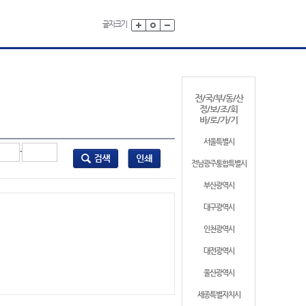
글자크기
전/국/부/동/산
정/보/조/회
바/로/가/기
서울특별시
-
전남광주통합특별시
부산광역시
대구광역시
인천광역시
대전광역시
울산광역시
세종특별자치시