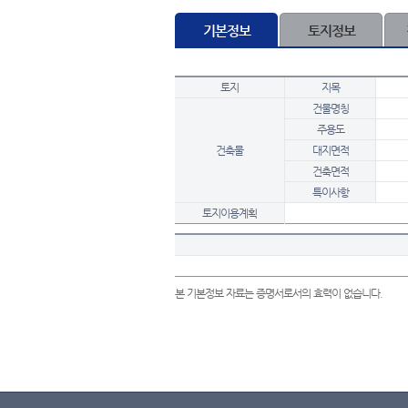
기본정보
토지정보
토지
지목
건물명칭
주용도
건축물
대지면적
건축면적
특이사항
토지이용계획
본 기본정보 자료는 증명서로서의 효력이 없습니다.