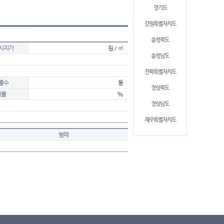
경기도
강원특별자치도
충청북도
시지가
원 / ㎡
충청남도
전북특별자치도
물수
동
경상북도
적률
%
경상남도
제주특별자치도
범례