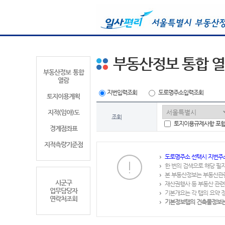
부동산정보 통합 
부동산정보 통합
열람
지번입력조회
도로명주소입력조회
토지이용계획
지적(임야)도
조회
토지이용규제사항 포
경계점좌표
지적측량기준점
도로명주소 선택시 지번주
한 번의 검색으로 해당 필
본 부동산정보는 부동산관
시군구
재산권행사 등 부동산 관련
업무담당자
기본개요는 각 탭의 요약 
연락처조회
기본정보탭의 건축물정보는