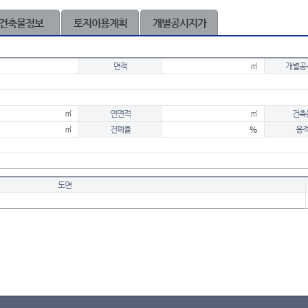
건축물정보
토지이용계획
개별공시지가
면적
㎡
개별공
㎡
연면적
㎡
건축
㎡
건폐율
%
용
도면