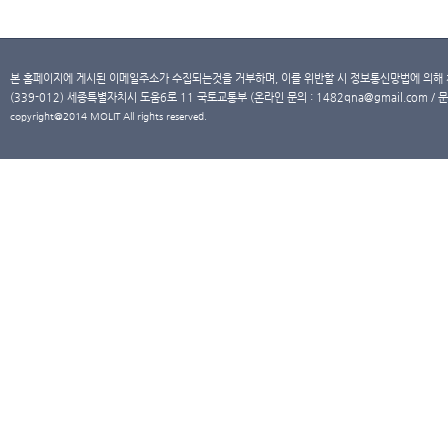
본 홈페이지에 게시된 이메일주소가 수집되는것을 거부하며, 이를 위반할 시 정보통신망법에 의해
(339-012) 세종특별자치시 도움6로 11 국토교통부 (온라인 문의 : 1482qna@gmail.com / 문
copyright@2014 MOLIT All rights reserved.