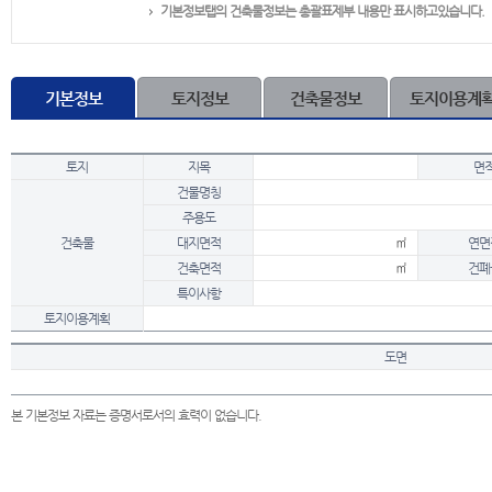
기본정보탭의 건축물정보는 총괄표제부 내용만 표시하고있습니다.
기본정보
토지정보
건축물정보
토지이용계
토지
지목
면
건물명칭
주용도
건축물
대지면적
㎡
연면
건축면적
㎡
건폐
특이사항
토지이용계획
도면
본 기본정보 자료는 증명서로서의 효력이 없습니다.