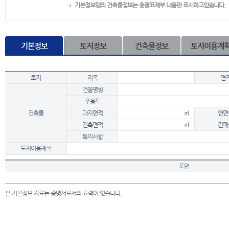
기본정보탭의 건축물정보는 총괄표제부 내용만 표시하고있습니다.
기본정보
토지정보
건축물정보
토지이용계
토지
지목
면
건물명칭
주용도
건축물
대지면적
㎡
연면
건축면적
㎡
건폐
특이사항
토지이용계획
도면
본 기본정보 자료는 증명서로서의 효력이 없습니다.