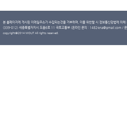
본 홈페이지에 게시된 이메일주소가 수집되는것을 거부하며, 이를 위반할 시 정보통신망법에 의해
(339-012) 세종특별자치시 도움6로 11 국토교통부 (온라인 문의 : 1482qna@gmail.com / 문
copyright@2014 MOLIT All rights reserved.