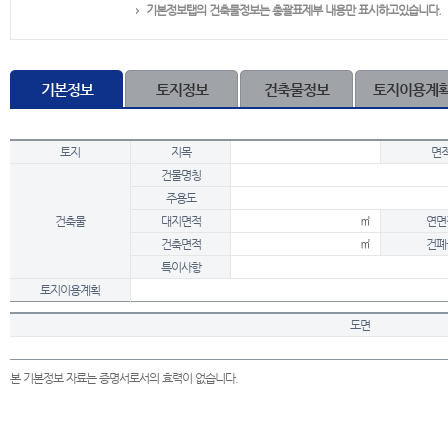
기본정보탭의 건축물정보는 총괄표제부 내용만 표시하고있습니다.
기본정보
토지정보
건축물정보
토지이용계
토지
지목
면
건물명칭
주용도
건축물
대지면적
㎡
연면
건축면적
㎡
건폐
특이사항
토지이용계획
도면
본 기본정보 자료는 증명서로서의 효력이 없습니다.