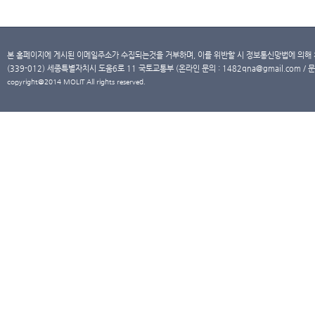
본 홈페이지에 게시된 이메일주소가 수집되는것을 거부하며, 이를 위반할 시 정보통신망법에 의해
(339-012) 세종특별자치시 도움6로 11 국토교통부 (온라인 문의 : 1482qna@gmail.com / 문
copyright@2014 MOLIT All rights reserved.