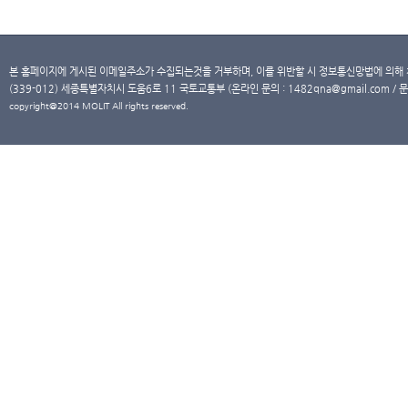
본 홈페이지에 게시된 이메일주소가 수집되는것을 거부하며, 이를 위반할 시 정보통신망법에 의해
(339-012) 세종특별자치시 도움6로 11 국토교통부 (온라인 문의 : 1482qna@gmail.com / 문
copyright@2014 MOLIT All rights reserved.