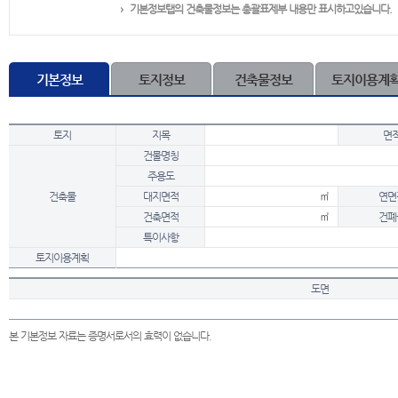
기본정보탭의 건축물정보는 총괄표제부 내용만 표시하고있습니다.
기본정보
토지정보
건축물정보
토지이용계
토지
지목
면
건물명칭
주용도
건축물
대지면적
㎡
연면
건축면적
㎡
건폐
특이사항
토지이용계획
도면
본 기본정보 자료는 증명서로서의 효력이 없습니다.