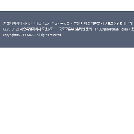
본 홈페이지에 게시된 이메일주소가 수집되는것을 거부하며, 이를 위반할 시 정보통신망법에 의해
(339-012) 세종특별자치시 도움6로 11 국토교통부 (온라인 문의 : 1482qna@gmail.com / 문
copyright@2014 MOLIT All rights reserved.