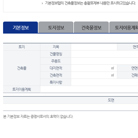
기본정보탭의 건축물정보는 총괄표제부 내용만 표시하고있습니다.
기본정보
토지정보
건축물정보
토지이용계
토지
지목
면
건물명칭
주용도
건축물
대지면적
㎡
연면
건축면적
㎡
건폐
특이사항
토지이용계획
도면
본 기본정보 자료는 증명서로서의 효력이 없습니다.