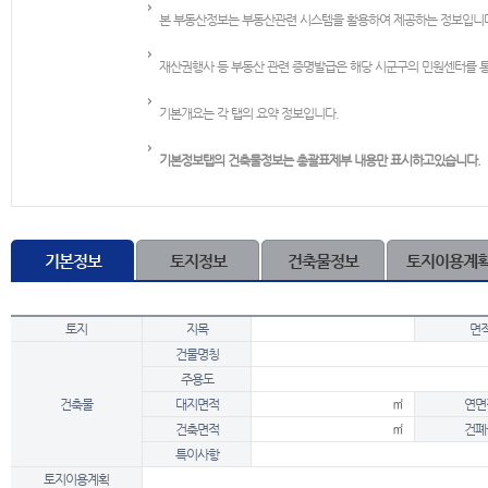
본 부동산정보는 부동산관련 시스템을 활용하여 제공하는 정보입니
재산권행사 등 부동산 관련 증명발급은 해당 시군구의 민원센터를 
기본개요는 각 탭의 요약 정보입니다.
기본정보탭의 건축물정보는 총괄표제부 내용만 표시하고있습니다.
기본정보
토지정보
건축물정보
토지이용계
토지
지목
면
건물명칭
주용도
건축물
대지면적
㎡
연면
건축면적
㎡
건폐
특이사항
토지이용계획