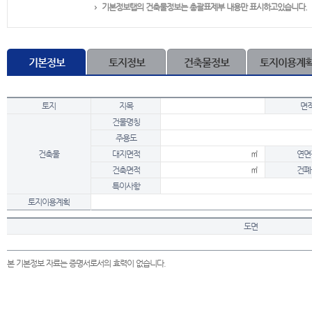
기본정보탭의 건축물정보는 총괄표제부 내용만 표시하고있습니다.
기본정보
토지정보
건축물정보
토지이용계
토지
지목
면
건물명칭
주용도
건축물
대지면적
㎡
연면
건축면적
㎡
건폐
특이사항
토지이용계획
도면
본 기본정보 자료는 증명서로서의 효력이 없습니다.