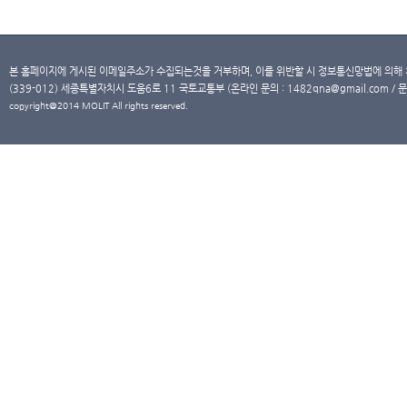
본 홈페이지에 게시된 이메일주소가 수집되는것을 거부하며, 이를 위반할 시 정보통신망법에 의해
(339-012) 세종특별자치시 도움6로 11 국토교통부 (온라인 문의 : 1482qna@gmail.com / 문
copyright@2014 MOLIT All rights reserved.