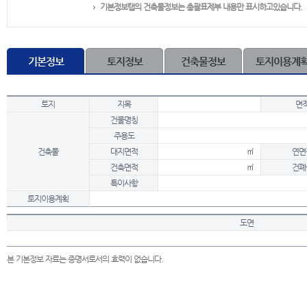
기본정보탭의 건축물정보는 총괄표제부 내용만 표시하고있습니다.
기본정보
토지정보
건축물정보
토지이용계
토지
지목
면
건물명칭
주용도
건축물
대지면적
㎡
연면
건축면적
㎡
건폐
특이사항
토지이용계획
도면
본 기본정보 자료는 증명서로서의 효력이 없습니다.