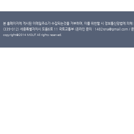
본 홈페이지에 게시된 이메일주소가 수집되는것을 거부하며, 이를 위반할 시 정보통신망법에 의해
(339-012) 세종특별자치시 도움6로 11 국토교통부 (온라인 문의 : 1482qna@gmail.com / 문
copyright@2014 MOLIT All rights reserved.