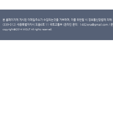
본 홈페이지에 게시된 이메일주소가 수집되는것을 거부하며, 이를 위반할 시 정보통신망법에 의해
(339-012) 세종특별자치시 도움6로 11 국토교통부 (온라인 문의 : 1482qna@gmail.com / 문
copyright@2014 MOLIT All rights reserved.