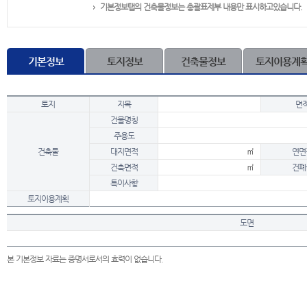
기본정보탭의 건축물정보는 총괄표제부 내용만 표시하고있습니다.
기본정보
토지정보
건축물정보
토지이용계
토지
지목
면
건물명칭
주용도
건축물
대지면적
㎡
연면
건축면적
㎡
건폐
특이사항
토지이용계획
도면
본 기본정보 자료는 증명서로서의 효력이 없습니다.