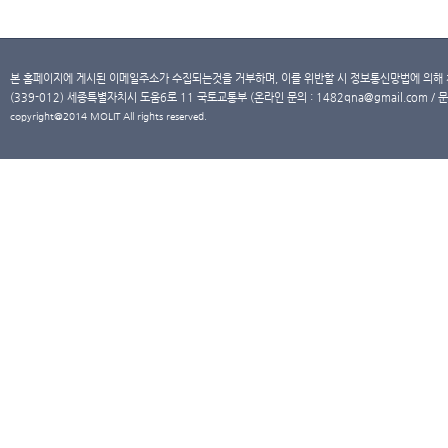
본 홈페이지에 게시된 이메일주소가 수집되는것을 거부하며, 이를 위반할 시 정보통신망법에 의해
(339-012) 세종특별자치시 도움6로 11 국토교통부 (온라인 문의 : 1482qna@gmail.com / 문
copyright@2014 MOLIT All rights reserved.