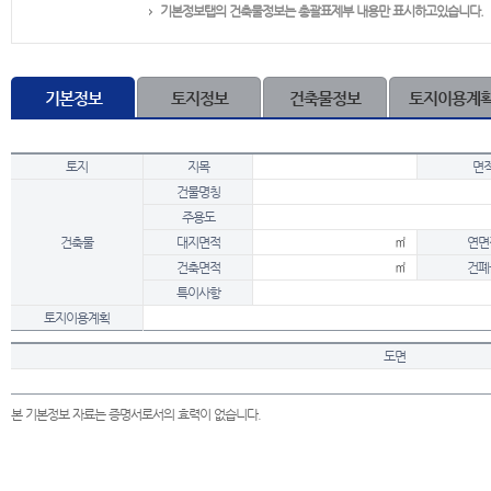
기본정보탭의 건축물정보는 총괄표제부 내용만 표시하고있습니다.
기본정보
토지정보
건축물정보
토지이용계
토지
지목
면
건물명칭
주용도
건축물
대지면적
㎡
연면
건축면적
㎡
건폐
특이사항
토지이용계획
도면
본 기본정보 자료는 증명서로서의 효력이 없습니다.