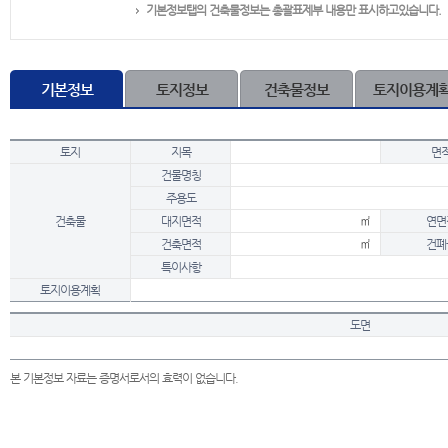
기본정보탭의 건축물정보는 총괄표제부 내용만 표시하고있습니다.
기본정보
토지정보
건축물정보
토지이용계
토지
지목
면
건물명칭
주용도
건축물
대지면적
㎡
연면
건축면적
㎡
건폐
특이사항
토지이용계획
도면
본 기본정보 자료는 증명서로서의 효력이 없습니다.