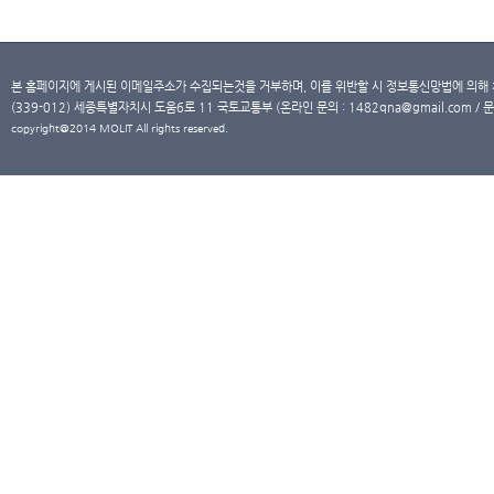
본 홈페이지에 게시된 이메일주소가 수집되는것을 거부하며, 이를 위반할 시 정보통신망법에 의해
(339-012) 세종특별자치시 도움6로 11 국토교통부 (온라인 문의 : 1482qna@gmail.com / 문
copyright@2014 MOLIT All rights reserved.