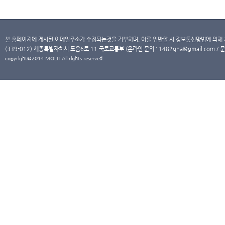
본 홈페이지에 게시된 이메일주소가 수집되는것을 거부하며, 이를 위반할 시 정보통신망법에 의해
(339-012) 세종특별자치시 도움6로 11 국토교통부 (온라인 문의 : 1482qna@gmail.com / 문
copyright@2014 MOLIT All rights reserved.