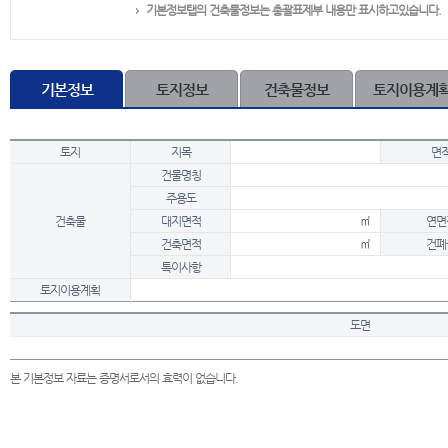
기본정보탭의 건축물정보는 총괄표제부 내용만 표시하고있습니다.
기본정보
토지정보
건축물정보
토지이용계
토지
지목
면
건물명칭
주용도
건축물
대지면적
㎡
연면
건축면적
㎡
건폐
특이사항
토지이용계획
도면
본 기본정보 자료는 증명서로서의 효력이 없습니다.