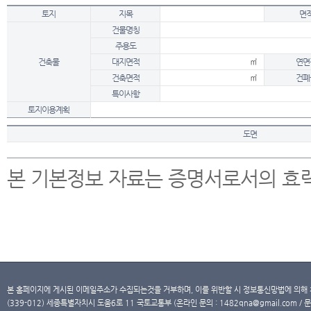
토지
지목
면
건물명칭
주용도
건축물
대지면적
㎡
연면
건축면적
㎡
건폐
특이사항
토지이용계획
도면
본 기본정보 자료는 증명서로서의 효
본 홈페이지에 게시된 이메일주소가 수집되는것을 거부하며, 이를 위반할 시 정보통신망법에 의해
(339-012) 세종특별자치시 도움6로 11 국토교통부 (온라인 문의 : 1482qna@gmail.com / 문