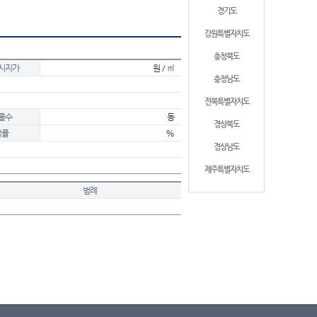
경기도
강원특별자치도
충청북도
시지가
원 / ㎡
충청남도
전북특별자치도
물수
동
경상북도
적률
%
경상남도
제주특별자치도
범례