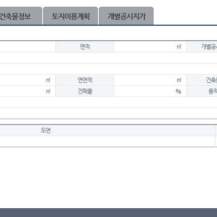
건축물정보
토지이용계획
개별공시지가
면적
㎡
개별공
㎡
연면적
㎡
건축
㎡
건폐율
%
용
도면