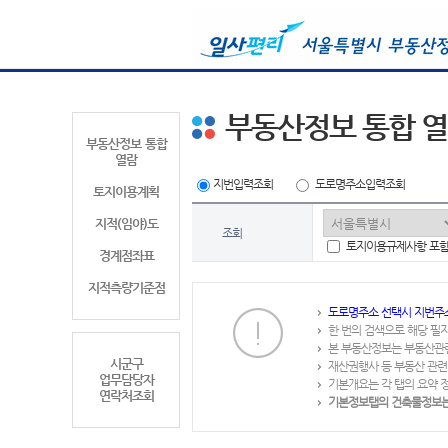
부동산정보 통합 
부동산정보 통합
열람
지번입력조회
도로명주소입력조회
토지이용계획
지적(임야)도
조회
토지이용규제사항 포
경계점좌표
지적측량기준점
도로명주소 선택시 지번주
한 번의 검색으로 해당 필
본 부동산정보는 부동산관
시군구
재산권행사 등 부동산 관련
업무담당자
기본개요는 각 탭의 요약 
연락처조회
기본정보탭의 건축물정보는