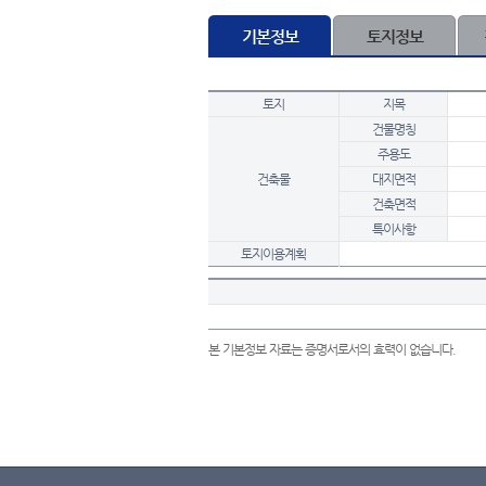
기본정보
토지정보
토지
지목
건물명칭
주용도
건축물
대지면적
건축면적
특이사항
토지이용계획
본 기본정보 자료는 증명서로서의 효력이 없습니다.