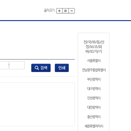
글자크기
전/국/부/동/산
정/보/조/회
바/로/가/기
서울특별시
-
전남광주통합특별시
부산광역시
대구광역시
인천광역시
대전광역시
울산광역시
세종특별자치시