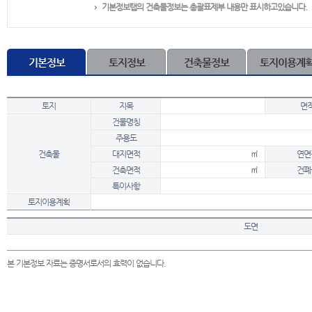
기본정보탭의 건축물정보는 총괄표제부 내용만 표시하고있습니다.
기본정보
토지정보
건축물정보
토지이용계
토지
지목
면
건물명칭
주용도
건축물
대지면적
㎡
연면
건축면적
㎡
건폐
특이사항
토지이용계획
도면
본 기본정보 자료는 증명서로서의 효력이 없습니다.