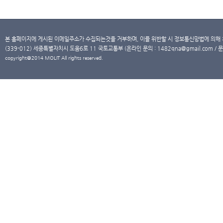
본 홈페이지에 게시된 이메일주소가 수집되는것을 거부하며, 이를 위반할 시 정보통신망법에 의해
(339-012) 세종특별자치시 도움6로 11 국토교통부 (온라인 문의 : 1482qna@gmail.com / 문
copyright@2014 MOLIT All rights reserved.