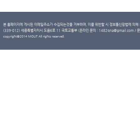
본 홈페이지에 게시된 이메일주소가 수집되는것을 거부하며, 이를 위반할 시 정보통신망법에 의해
(339-012) 세종특별자치시 도움6로 11 국토교통부 (온라인 문의 : 1482qna@gmail.com / 문
copyright@2014 MOLIT All rights reserved.