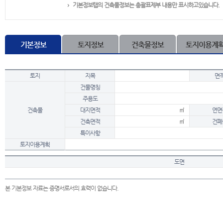
기본정보탭의 건축물정보는 총괄표제부 내용만 표시하고있습니다.
기본정보
토지정보
건축물정보
토지이용계
토지
지목
면
건물명칭
주용도
건축물
대지면적
㎡
연면
건축면적
㎡
건폐
특이사항
토지이용계획
도면
본 기본정보 자료는 증명서로서의 효력이 없습니다.