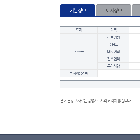
기본정보
토지정보
토지
지목
건물명칭
주용도
건축물
대지면적
건축면적
특이사항
토지이용계획
본 기본정보 자료는 증명서로서의 효력이 없습니다.