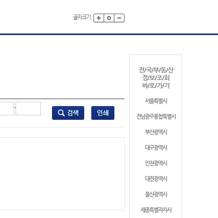
글자크기
전/국/부/동/산
정/보/조/회
바/로/가/기
서울특별시
-
전남광주통합특별시
부산광역시
대구광역시
인천광역시
대전광역시
울산광역시
세종특별자치시