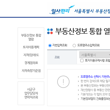
부동산정보 통합 
부동산정보 통합
열람
지번입력조회
도로명주소입력조회
토지이용계획
지적(임야)도
조회
토지이용규제사항 포
경계점좌표
지적측량기준점
도로명주소 선택시 지번주
한 번의 검색으로 해당 필
본 부동산정보는 부동산관
시군구
재산권행사 등 부동산 관련
업무담당자
기본개요는 각 탭의 요약 
연락처조회
기본정보탭의 건축물정보는