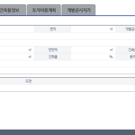
건축물정보
토지이용계획
개별공시지가
면적
㎡
개별공
㎡
연면적
㎡
건축
㎡
건폐율
%
용
도면