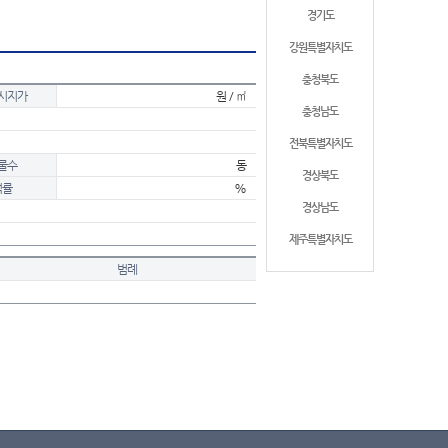
경기도
강원특별자치도
충청북도
시지가
원 / ㎡
충청남도
전북특별자치도
물수
동
경상북도
적률
%
경상남도
제주특별자치도
범례