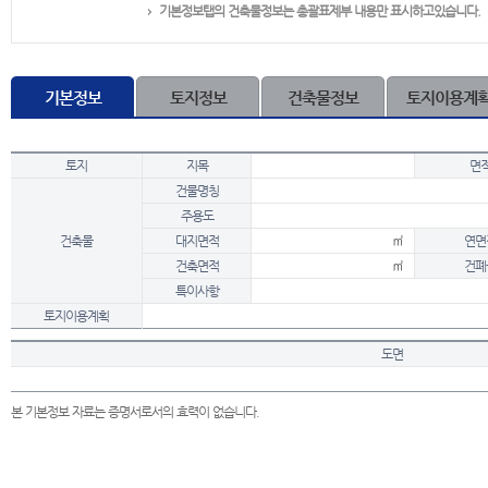
기본정보탭의 건축물정보는 총괄표제부 내용만 표시하고있습니다.
기본정보
토지정보
건축물정보
토지이용계
토지
지목
면
건물명칭
주용도
건축물
대지면적
㎡
연면
건축면적
㎡
건폐
특이사항
토지이용계획
도면
본 기본정보 자료는 증명서로서의 효력이 없습니다.