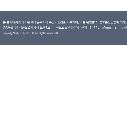
본 홈페이지에 게시된 이메일주소가 수집되는것을 거부하며, 이를 위반할 시 정보통신망법에 의해
(339-012) 세종특별자치시 도움6로 11 국토교통부 (온라인 문의 : 1482qna@gmail.com / 문
copyright@2014 MOLIT All rights reserved.