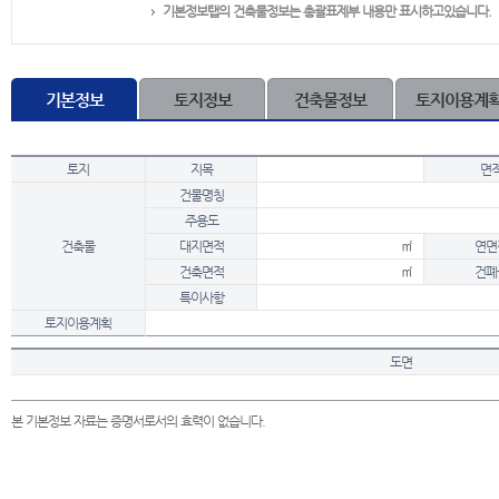
기본정보탭의 건축물정보는 총괄표제부 내용만 표시하고있습니다.
기본정보
토지정보
건축물정보
토지이용계
토지
지목
면
건물명칭
주용도
건축물
대지면적
㎡
연면
건축면적
㎡
건폐
특이사항
토지이용계획
도면
본 기본정보 자료는 증명서로서의 효력이 없습니다.