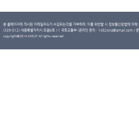
본 홈페이지에 게시된 이메일주소가 수집되는것을 거부하며, 이를 위반할 시 정보통신망법에 의해
(339-012) 세종특별자치시 도움6로 11 국토교통부 (온라인 문의 : 1482qna@gmail.com / 문
copyright@2014 MOLIT All rights reserved.