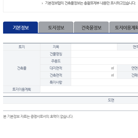
기본정보탭의 건축물정보는 총괄표제부 내용만 표시하고있습니다.
기본정보
토지정보
건축물정보
토지이용계
토지
지목
면
건물명칭
주용도
건축물
대지면적
㎡
연면
건축면적
㎡
건폐
특이사항
토지이용계획
도면
본 기본정보 자료는 증명서로서의 효력이 없습니다.