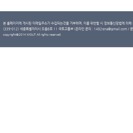
본 홈페이지에 게시된 이메일주소가 수집되는것을 거부하며, 이를 위반할 시 정보통신망법에 의해
(339-012) 세종특별자치시 도움6로 11 국토교통부 (온라인 문의 : 1482qna@gmail.com / 문
copyright@2014 MOLIT All rights reserved.