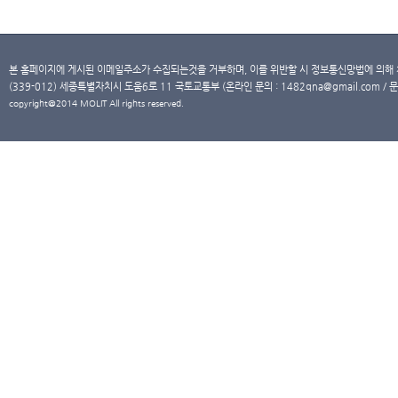
본 홈페이지에 게시된 이메일주소가 수집되는것을 거부하며, 이를 위반할 시 정보통신망법에 의해
(339-012) 세종특별자치시 도움6로 11 국토교통부 (온라인 문의 : 1482qna@gmail.com / 문
copyright@2014 MOLIT All rights reserved.