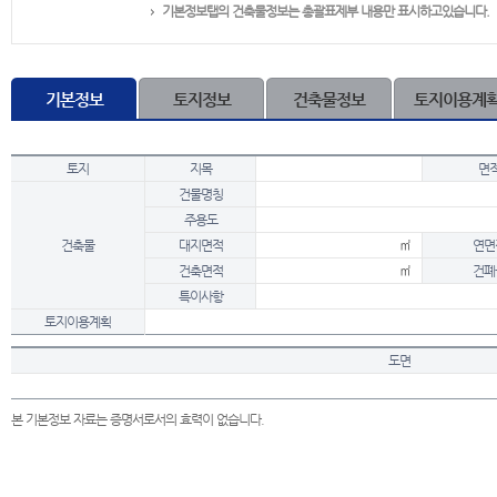
기본정보탭의 건축물정보는 총괄표제부 내용만 표시하고있습니다.
기본정보
토지정보
건축물정보
토지이용계
토지
지목
면
건물명칭
주용도
건축물
대지면적
㎡
연면
건축면적
㎡
건폐
특이사항
토지이용계획
도면
본 기본정보 자료는 증명서로서의 효력이 없습니다.