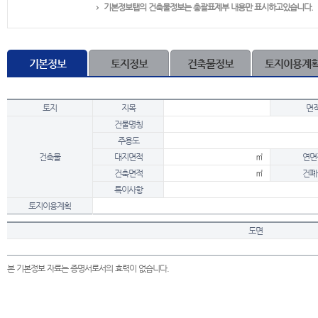
기본정보탭의 건축물정보는 총괄표제부 내용만 표시하고있습니다.
기본정보
토지정보
건축물정보
토지이용계
토지
지목
면
건물명칭
주용도
건축물
대지면적
㎡
연면
건축면적
㎡
건폐
특이사항
토지이용계획
도면
본 기본정보 자료는 증명서로서의 효력이 없습니다.