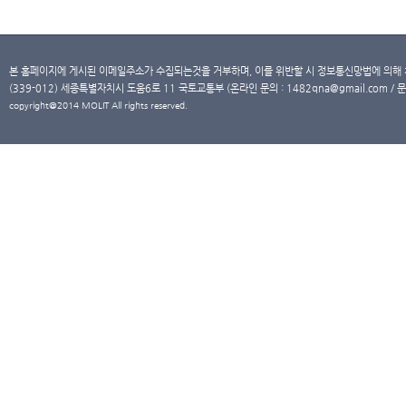
본 홈페이지에 게시된 이메일주소가 수집되는것을 거부하며, 이를 위반할 시 정보통신망법에 의해
(339-012) 세종특별자치시 도움6로 11 국토교통부 (온라인 문의 : 1482qna@gmail.com / 문
copyright@2014 MOLIT All rights reserved.