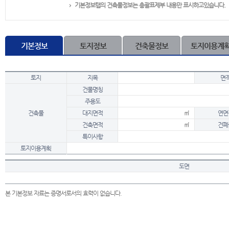
기본정보탭의 건축물정보는 총괄표제부 내용만 표시하고있습니다.
기본정보
토지정보
건축물정보
토지이용계
토지
지목
면
건물명칭
주용도
건축물
대지면적
㎡
연면
건축면적
㎡
건폐
특이사항
토지이용계획
도면
본 기본정보 자료는 증명서로서의 효력이 없습니다.