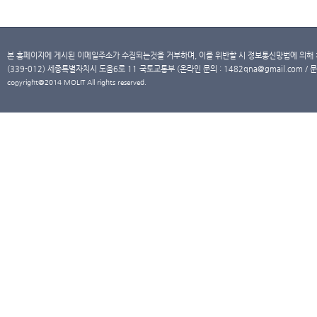
본 홈페이지에 게시된 이메일주소가 수집되는것을 거부하며, 이를 위반할 시 정보통신망법에 의해
(339-012) 세종특별자치시 도움6로 11 국토교통부 (온라인 문의 : 1482qna@gmail.com / 문
copyright@2014 MOLIT All rights reserved.