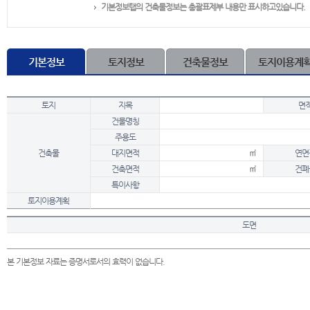
기본정보탭의 건축물정보는 총괄표제부 내용만 표시하고있습니다.
기본정보
토지정보
건축물정보
토지이용계
토지
지목
면
건물명칭
주용도
건축물
대지면적
㎡
연면
건축면적
㎡
건폐
특이사항
토지이용계획
도면
본 기본정보 자료는 증명서로서의 효력이 없습니다.