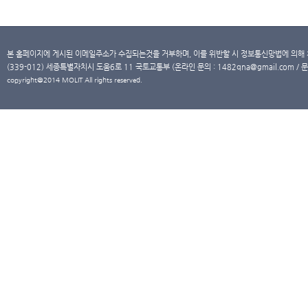
본 홈페이지에 게시된 이메일주소가 수집되는것을 거부하며, 이를 위반할 시 정보통신망법에 의해
(339-012) 세종특별자치시 도움6로 11 국토교통부 (온라인 문의 : 1482qna@gmail.com / 문
copyright@2014 MOLIT All rights reserved.