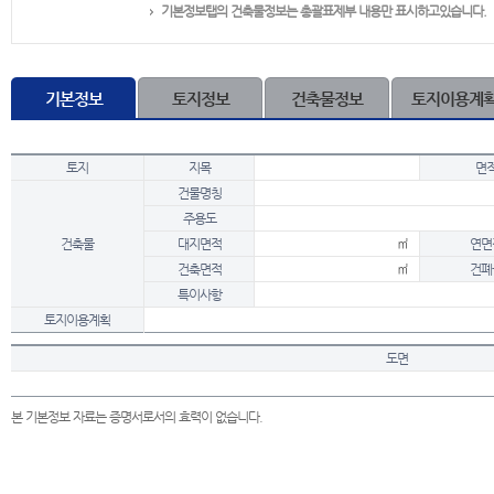
기본정보탭의 건축물정보는 총괄표제부 내용만 표시하고있습니다.
기본정보
토지정보
건축물정보
토지이용계
토지
지목
면
건물명칭
주용도
건축물
대지면적
㎡
연면
건축면적
㎡
건폐
특이사항
토지이용계획
도면
본 기본정보 자료는 증명서로서의 효력이 없습니다.