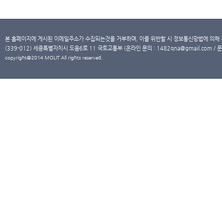
본 홈페이지에 게시된 이메일주소가 수집되는것을 거부하며, 이를 위반할 시 정보통신망법에 의해
(339-012) 세종특별자치시 도움6로 11 국토교통부 (온라인 문의 : 1482qna@gmail.com / 문
copyright@2014 MOLIT All rights reserved.