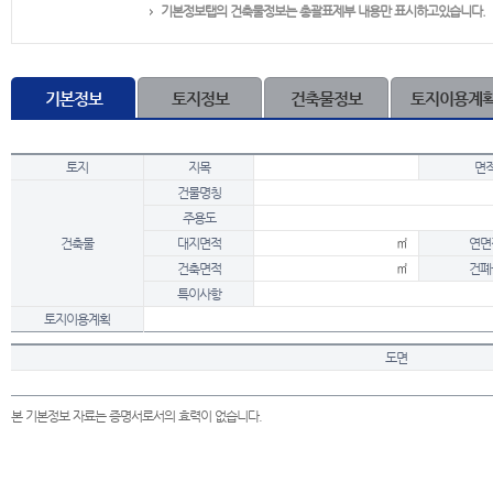
기본정보탭의 건축물정보는 총괄표제부 내용만 표시하고있습니다.
기본정보
토지정보
건축물정보
토지이용계
토지
지목
면
건물명칭
주용도
건축물
대지면적
㎡
연면
건축면적
㎡
건폐
특이사항
토지이용계획
도면
본 기본정보 자료는 증명서로서의 효력이 없습니다.