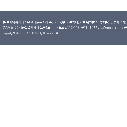
본 홈페이지에 게시된 이메일주소가 수집되는것을 거부하며, 이를 위반할 시 정보통신망법에 의해
(339-012) 세종특별자치시 도움6로 11 국토교통부 (온라인 문의 : 1482qna@gmail.com / 문
copyright@2014 MOLIT All rights reserved.