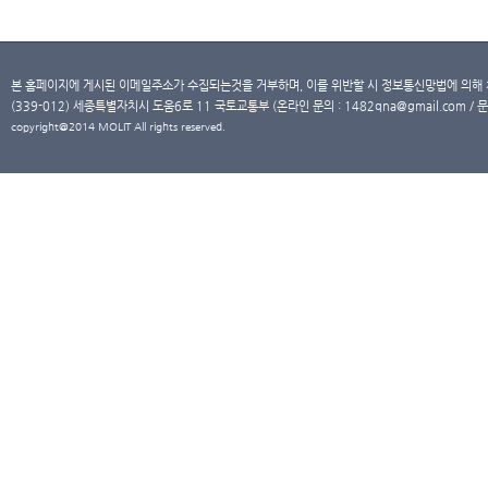
본 홈페이지에 게시된 이메일주소가 수집되는것을 거부하며, 이를 위반할 시 정보통신망법에 의해
(339-012) 세종특별자치시 도움6로 11 국토교통부 (온라인 문의 : 1482qna@gmail.com / 문
copyright@2014 MOLIT All rights reserved.