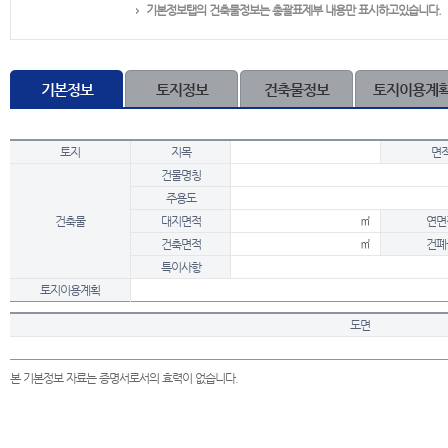
기본정보탭의 건축물정보는 총괄표제부 내용만 표시하고있습니다.
기본정보
토지정보
건축물정보
토지이용계
토지
지목
면
건물명칭
주용도
건축물
대지면적
㎡
연면
건축면적
㎡
건폐
특이사항
토지이용계획
도면
본 기본정보 자료는 증명서로서의 효력이 없습니다.