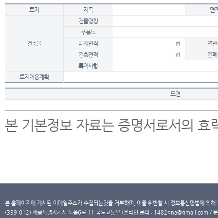
토지
지목
면
건물명칭
주용도
건축물
대지면적
㎡
연면
건축면적
㎡
건폐
특이사항
토지이용계획
도면
본 기본정보 자료는 증명서로서의 효
본 홈페이지에 게시된 이메일주소가 수집되는것을 거부하며, 이를 위반할 시 정보통신망법에 의해
(339-012) 세종특별자치시 도움6로 11 국토교통부 (온라인 문의 : 1482qna@gmail.com / 문