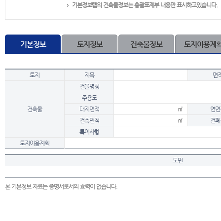
기본정보탭의 건축물정보는 총괄표제부 내용만 표시하고있습니다.
기본정보
토지정보
건축물정보
토지이용계
토지
지목
면
건물명칭
주용도
건축물
대지면적
㎡
연면
건축면적
㎡
건폐
특이사항
토지이용계획
도면
본 기본정보 자료는 증명서로서의 효력이 없습니다.