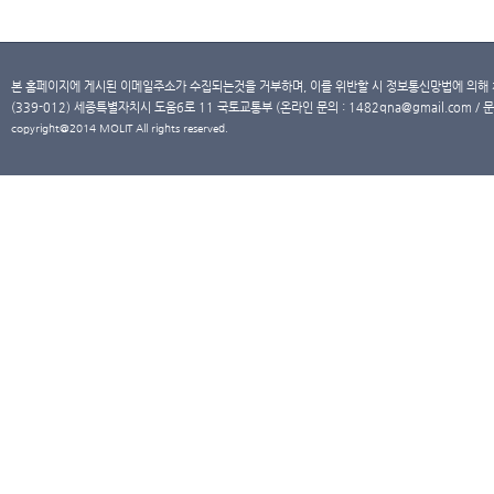
본 홈페이지에 게시된 이메일주소가 수집되는것을 거부하며, 이를 위반할 시 정보통신망법에 의해
(339-012) 세종특별자치시 도움6로 11 국토교통부 (온라인 문의 : 1482qna@gmail.com / 문
copyright@2014 MOLIT All rights reserved.