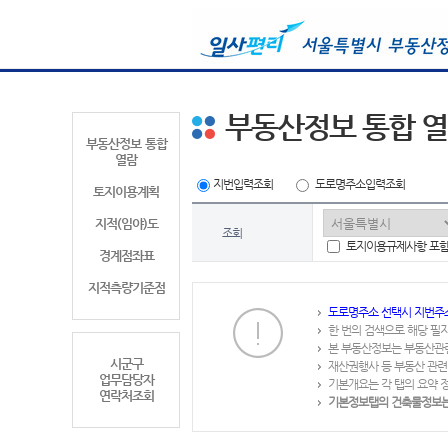
부동산정보 통합 
부동산정보 통합
열람
지번입력조회
도로명주소입력조회
토지이용계획
지적(임야)도
조회
토지이용규제사항 포
경계점좌표
지적측량기준점
도로명주소 선택시 지번주
한 번의 검색으로 해당 필
본 부동산정보는 부동산관
시군구
재산권행사 등 부동산 관련
업무담당자
기본개요는 각 탭의 요약 
연락처조회
기본정보탭의 건축물정보는