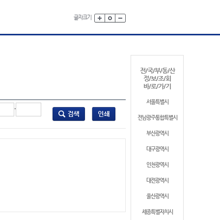
글자크기
전/국/부/동/산
정/보/조/회
바/로/가/기
서울특별시
-
전남광주통합특별시
부산광역시
대구광역시
인천광역시
대전광역시
울산광역시
세종특별자치시