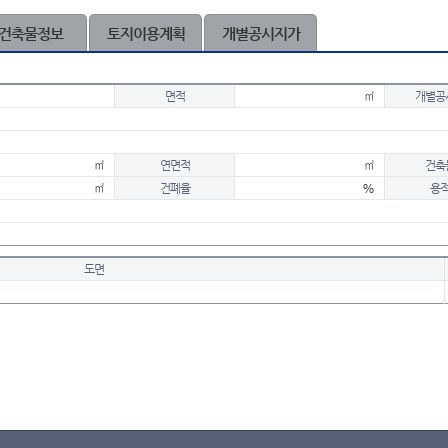
건축물정보
토지이용계획
개별공시지가
면적
㎡
개별공
㎡
연면적
㎡
건축
㎡
건폐율
%
용
도면