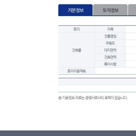
기본정보
토지정보
토지
지목
건물명칭
주용도
건축물
대지면적
건축면적
특이사항
토지이용계획
본 기본정보 자료는 증명서로서의 효력이 없습니다.