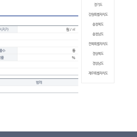
경기도
강원특별자치도
충청북도
시지가
원 / ㎡
충청남도
전북특별자치도
물수
동
경상북도
적률
%
경상남도
제주특별자치도
범례