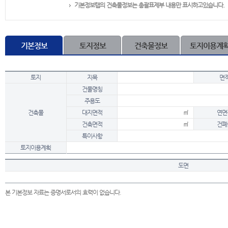
기본정보탭의 건축물정보는 총괄표제부 내용만 표시하고있습니다.
기본정보
토지정보
건축물정보
토지이용계
토지
지목
면
건물명칭
주용도
건축물
대지면적
㎡
연면
건축면적
㎡
건폐
특이사항
토지이용계획
도면
본 기본정보 자료는 증명서로서의 효력이 없습니다.