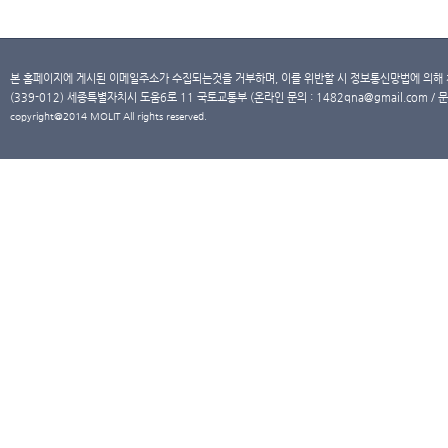
본 홈페이지에 게시된 이메일주소가 수집되는것을 거부하며, 이를 위반할 시 정보통신망법에 의해
(339-012) 세종특별자치시 도움6로 11 국토교통부 (온라인 문의 : 1482qna@gmail.com / 문
copyright@2014 MOLIT All rights reserved.