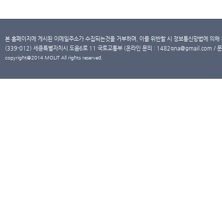
본 홈페이지에 게시된 이메일주소가 수집되는것을 거부하며, 이를 위반할 시 정보통신망법에 의해
(339-012) 세종특별자치시 도움6로 11 국토교통부 (온라인 문의 : 1482qna@gmail.com / 문
copyright@2014 MOLIT All rights reserved.