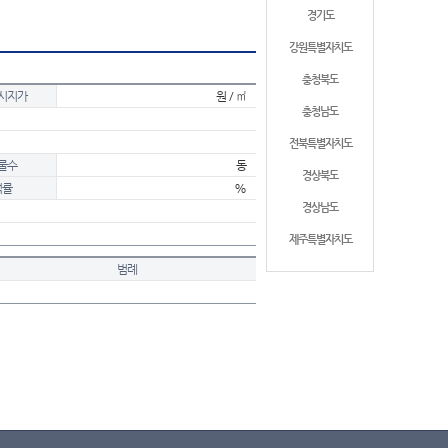
경기도
강원특별자치도
충청북도
시지가
원 / ㎡
충청남도
전북특별자치도
물수
동
경상북도
적률
%
경상남도
제주특별자치도
범례