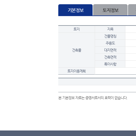
기본정보
토지정보
토지
지목
건물명칭
주용도
건축물
대지면적
건축면적
특이사항
토지이용계획
본 기본정보 자료는 증명서로서의 효력이 없습니다.