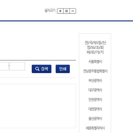
글자크기
전/국/부/동/산
정/보/조/회
바/로/가/기
서울특별시
-
전남광주통합특별시
부산광역시
대구광역시
인천광역시
대전광역시
울산광역시
세종특별자치시