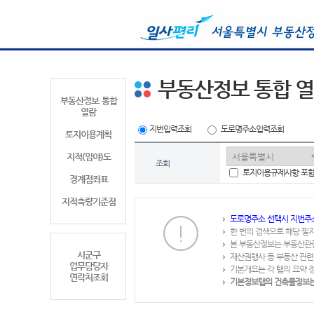
부동산정보 통합 
부동산정보 통합
열람
지번입력조회
도로명주소입력조회
토지이용계획
지적(임야)도
조회
토지이용규제사항 포
경계점좌표
지적측량기준점
도로명주소 선택시 지번주
한 번의 검색으로 해당 필
본 부동산정보는 부동산관
시군구
재산권행사 등 부동산 관련
업무담당자
기본개요는 각 탭의 요약 
연락처조회
기본정보탭의 건축물정보는