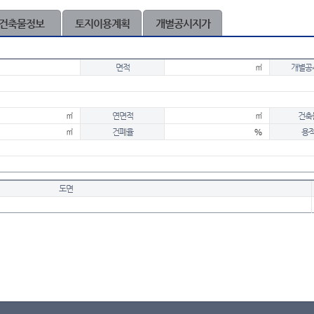
건축물정보
토지이용계획
개별공시지가
면적
㎡
개별공
㎡
연면적
㎡
건축
㎡
건폐율
%
용
도면