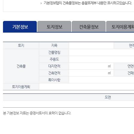
기본정보탭의 건축물정보는 총괄표제부 내용만 표시하고있습니다.
기본정보
토지정보
건축물정보
토지이용계
토지
지목
면
건물명칭
주용도
건축물
대지면적
㎡
연면
건축면적
㎡
건폐
특이사항
토지이용계획
도면
본 기본정보 자료는 증명서로서의 효력이 없습니다.