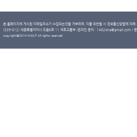
본 홈페이지에 게시된 이메일주소가 수집되는것을 거부하며, 이를 위반할 시 정보통신망법에 의해
(339-012) 세종특별자치시 도움6로 11 국토교통부 (온라인 문의 : 1482qna@gmail.com / 문
copyright@2014 MOLIT All rights reserved.